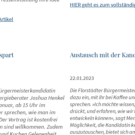
HIER geht es zum vollständig
rtikel
spart
Austausch mit der Kan
22.01.2023
Bürgermeisterkandidatin
Die Florstädter Bürgermeist
dazu ein, mit ihr bei Kaffee
ergieberater Joshua Henkel
sprechen. »Ich möchte wissen,
nuar, ab 15 Uhr im
drückt, und erfahren, wie wir
 sprechen, wie man im
entwickeln können«, sagt Ment
er Vortrag ist kostenfrei
Möglichkeit, die Kandidatin 
rten sind willkommen. Zudem
auszutauschen, bietet sich 
e und Kuchen Gelegenheit