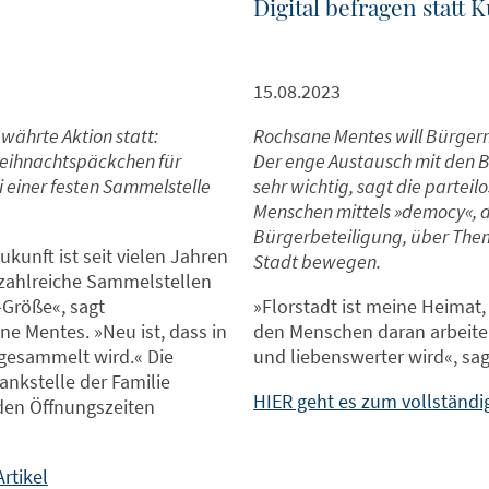
Digital befragen statt K
15.08.2023
währte Aktion statt:
Rochsane Mentes will Bürgerm
eihnachtspäckchen für
Der enge Austausch mit den B
i einer festen Sammelstelle
sehr wichtig, sagt die parteil
Menschen mittels »democy«, da
Bürgerbeteiligung, über Them
ukunft ist seit vielen Jahren
Stadt bewegen.
t zahlreiche Sammelstellen
-Größe«, sagt
»Florstadt ist meine Heimat
e Mentes. »Neu ist, dass in
den Menschen daran arbeiten
gesammelt wird.« Die
und liebenswerter wird«, sa
ankstelle der Familie
HIER geht es zum vollständig
 den Öffnungszeiten
rtikel