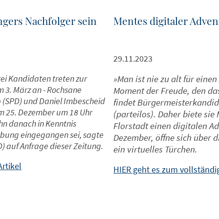
ngers Nachfolger sein
Mentes digitaler Adve
29.11.2023
Drei Kandidaten treten zur
»Man ist nie zu alt für eine
m 3. März an - Rochsane
Moment der Freude, den das
pp (SPD) und Daniel Imbescheid
findet Bürgermeisterkandi
am 25. Dezember um 18 Uhr
(parteilos). Daher biete sie
hn danach in Kenntnis
Florstadt einen digitalen A
rbung eingegangen sei, sagte
Dezember, öffne sich über 
) auf Anfrage dieser Zeitung.
ein virtuelles Türchen.
rtikel
HIER geht es zum vollständig