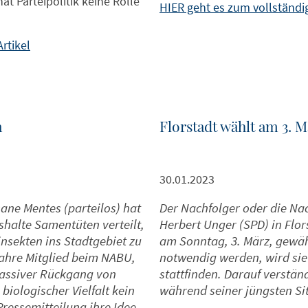
at Parteipolitik keine Rolle
HIER geht es zum vollständig
rtikel
n
Florstadt wählt am 3. 
30.01.2023
ne Mentes (parteilos) hat
Der Nachfolger oder die Na
ushalte Samentüten verteilt,
Herbert Unger (SPD) in Fl
insekten ins Stadtgebiet zu
am Sonntag, 3. März, gewähl
Jahre Mitglied beim NABU,
notwendig werden, wird sie
massiver Rückgang von
stattfinden. Darauf verstän
biologischer Vielfalt kein
während seiner jüngsten Si
Pressemitteilung ihre Idee