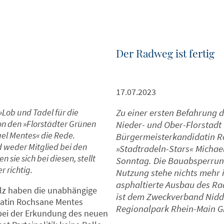
Der Radweg ist fertig
17.07.2023
 »Lob und Tadel für die
Zu einer ersten Befahrung
on den »Florstädter Grünen
Nieder- und Ober-Florstadt t
el Mentes« die Rede.
Bürgermeisterkandidatin R
 weder Mitglied bei den
»Stadtradeln-Stars« Michae
sie sich bei diesen, stellt
Sonntag. Die Bauabsperrung
 richtig.
Nutzung stehe nichts mehr i
asphaltierte Ausbau des Ra
lz haben die unabhängige
ist dem Zweckverband Nidd
datin Rochsane Mentes
Regionalpark Rhein-Main 
s bei der Erkundung des neuen