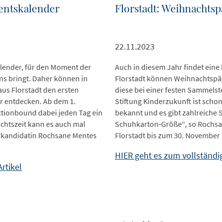
dventskalender
Florstadt: Weihnachtsp
22.11.2023
kalender, für den Moment der
Auch in diesem Jahr findet eine
ns bringt. Daher können in
Florstadt können Weihnachtspäc
aus Florstadt den ersten
diese bei einer festen Sammelst
er entdecken. Ab dem 1.
Stiftung Kinderzukunft ist schon
ctionbound dabei jeden Tag ein
bekannt und es gibt zahlreiche 
achtszeit kann es auch mal
Schuhkarton-Größe“, so Rochsane
erkandidatin Rochsane Mentes
Florstadt bis zum 30. November
HIER geht es zum vollständig
rtikel