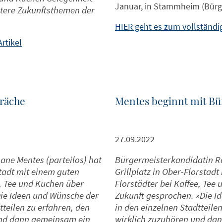
Januar, in Stammheim (Bürg
itere Zukunftsthemen der
HIER geht es zum vollständig
rtikel
präche
Mentes beginnt mit B
27.09.2022
ne Mentes (parteilos) hat
Bürgermeisterkandidatin R
stadt mit einem guten
Grillplatz in Ober-Florstad
e, Tee und Kuchen über
Florstädter bei Kaffee, Te
ie Ideen und Wünsche der
Zukunft gesprochen. »Die 
teilen zu erfahren, den
in den einzelnen Stadtteile
und dann gemeinsam ein
wirklich zuzuhören und da